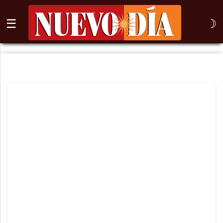
☰
☽
⌕
Inicio
Nogales
Columna
Sonora
México
Arizona
Internacional