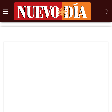
☰
☽
⌕
Inicio
Nogales
Columna
Sonora
México
Arizona
Internacional