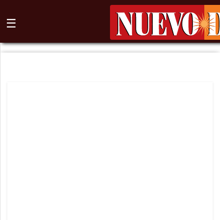
☰
⌕
Inicio
Nogales
Columna
Sonora
México
Arizona
Internacional