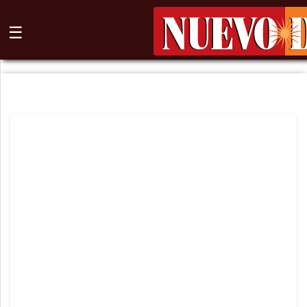
☰
⌕
Inicio
Nogales
Columna
Sonora
México
Arizona
Internacional