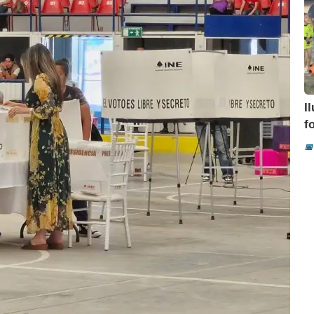
I
f
📅