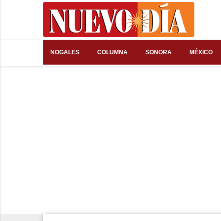
⌕
NOGALES
COLUMNA
SONORA
MÉXICO
Inicio
Nogales
Columna
Sonora
México
Arizona
Internacional
Deportes