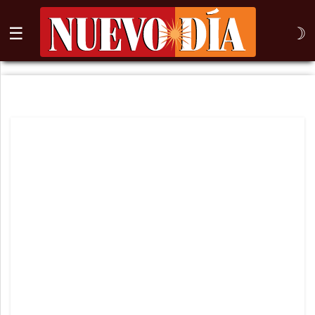
☰
☽
⌕
Inicio
Nogales
Columna
Sonora
México
Arizona
Internacional