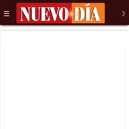
☰
☽
⌕
Inicio
Nogales
Columna
Sonora
México
Arizona
Internacional