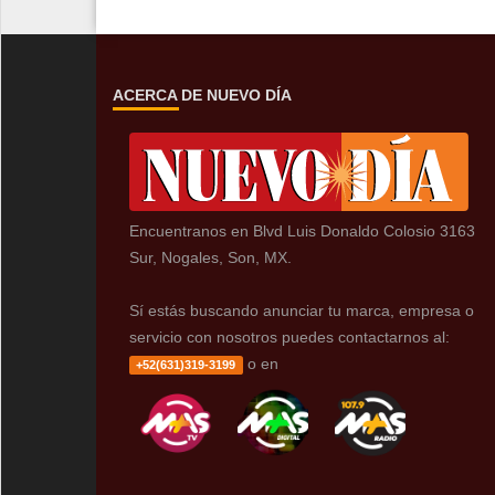
ACERCA DE NUEVO DÍA
Encuentranos en Blvd Luis Donaldo Colosio 3163
Sur, Nogales, Son, MX.
Sí estás buscando anunciar tu marca, empresa o
servicio con nosotros puedes contactarnos al:
o en
+52(631)319-3199