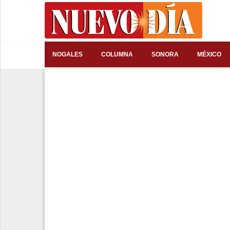
⌕
NOGALES
COLUMNA
SONORA
MÉXICO
Inicio
Nogales
Columna
Sonora
México
Arizona
Internacional
Deportes