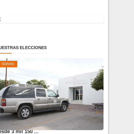
UESTRAS ELECCIONES
Sonora
frece DIF Sonora servicios funerarios
esde 3 mil 150 ...