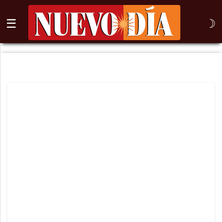
☰
☽
⌕
Inicio
Nogales
Columna
Sonora
México
Arizona
Internacional