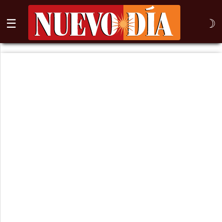
☰
☽
⌕
Inicio
Nogales
Columna
Sonora
México
Arizona
Internacional