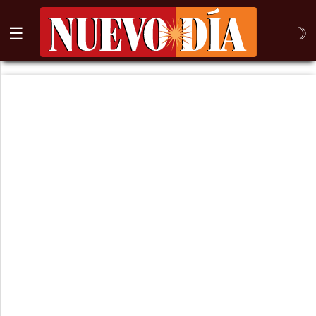
☰
☽
⌕
Inicio
Nogales
Columna
Sonora
México
Arizona
Internacional