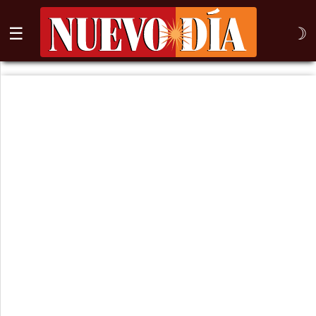
☰
☽
⌕
Inicio
Nogales
Columna
Sonora
México
Arizona
Internacional