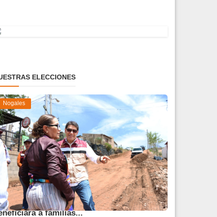
UESTRAS ELECCIONES
Nogales
vanza obra de pavimentación que
eneficiará a familias...