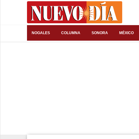
⌕
NOGALES
COLUMNA
SONORA
MÉXICO
Inicio
Nogales
Columna
Sonora
México
Arizona
Internacional
Deportes