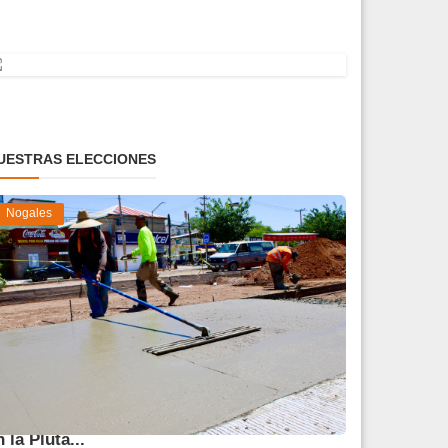
UESTRAS ELECCIONES
Nogales
vanza 45 % obra de reparación del socavón
n la Pluta...