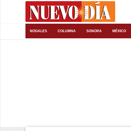
⌕
NOGALES
COLUMNA
SONORA
MÉXICO
Inicio
Nogales
Columna
Sonora
México
Arizona
Internacional
Deportes