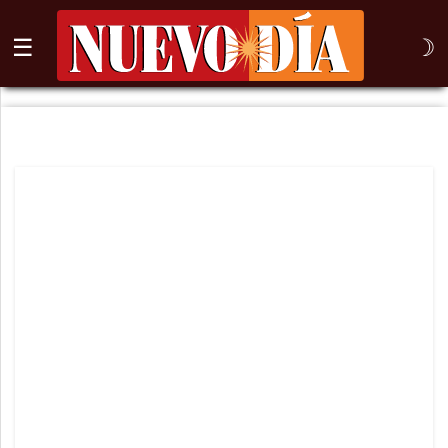
☰
☽
⌕
Inicio
Nogales
Columna
Sonora
México
Arizona
Internacional