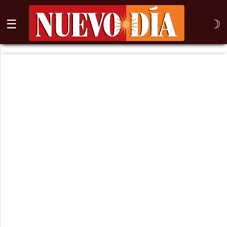
☰
☽
⌕
Inicio
Nogales
Columna
Sonora
México
Arizona
Internacional