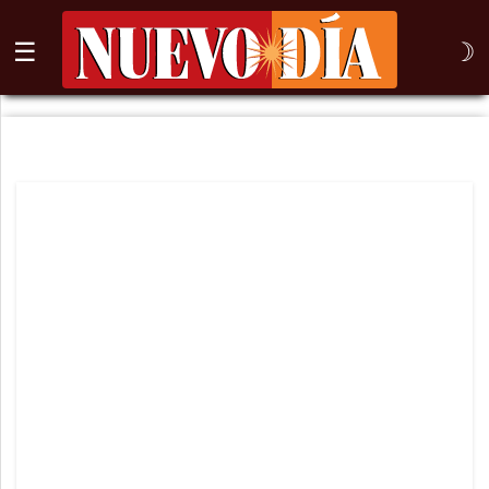
☰
☽
⌕
Inicio
Nogales
Columna
Sonora
México
Arizona
Internacional