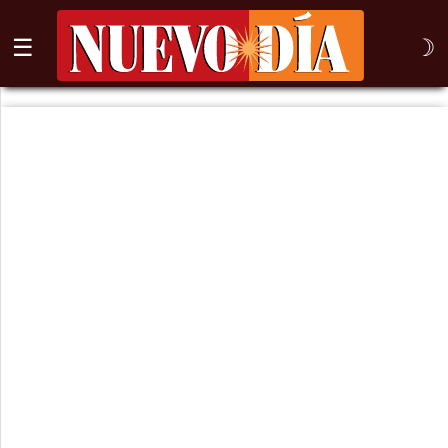
☰
☽
⌕
Inicio
Nogales
Columna
Sonora
México
Arizona
Internacional