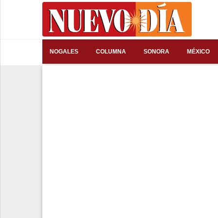
⌕
NOGALES
COLUMNA
SONORA
MÉXICO
Inicio
Nogales
Columna
Sonora
México
Arizona
Internacional
Deportes