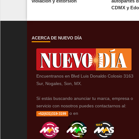
violación y extorsión
autopartes d
CDMX y Ed
ACERCA DE NUEVO DÍA
Encuentranos en Blvd Luis Donaldo Colosio 3163
Sur, Nogales, Son, MX.
Sí estás buscando anunciar tu marca, empresa o
servicio con nosotros puedes contactarnos al:
o en
+52(631)319-3199