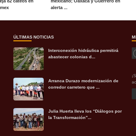
eja 82 cateos en
mexicano; Oaxaca y Guerrero en
omex
alerta ...
ÚLTIMAS NOTICIAS
M
Interconexión hidráulica permitirá
abastecer colonias d...
¡S
Arranca Durazo modernización de
ac
corredor carretero que ...
Julia Huerta lleva los “Diálogos por
la Transformación”...