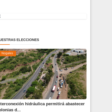
UESTRAS ELECCIONES
Nogales
nterconexión hidráulica permitirá abastecer
olonias d...