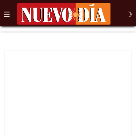
☰
☽
⌕
Inicio
Nogales
Columna
Sonora
México
Arizona
Internacional