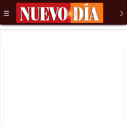
☰
☽
⌕
Inicio
Nogales
Columna
Sonora
México
Arizona
Internacional