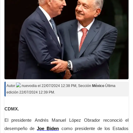
Autor
nuevodia
el
22/07/2024 12:38 PM
, Sección
México
Última
edición 22/07/2024 12:39 PM.
CDMX.
El presidente Andrés Manuel López Obrador reconoció el
desempeño de
Joe Biden
como presidente de los Estados