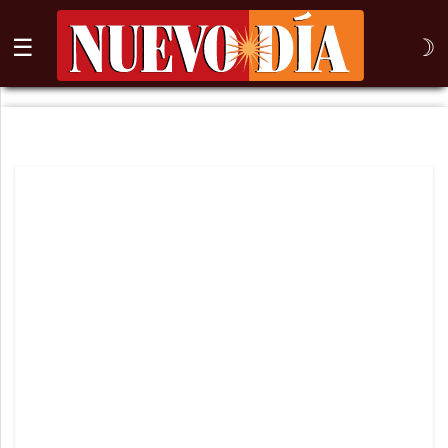
☰
☽
⌕
Inicio
Nogales
Columna
Sonora
México
Arizona
Internacional