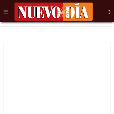
☰
☽
⌕
Inicio
Nogales
Columna
Sonora
México
Arizona
Internacional