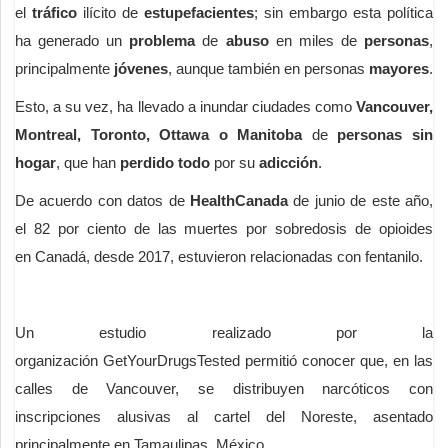
el
tráfico
ilícito de
estupefacientes
; sin embargo esta política
ha generado un
problema
de
abuso
en miles de
personas
,
principalmente
jóvenes
, aunque también en personas
mayores
.
Esto, a su vez, ha llevado a inundar ciudades como
Vancouver,
Montreal, Toronto, Ottawa o Manitoba
de
personas sin
hogar
, que han
perdido
todo
por su
adicción
.
De acuerdo con datos de
HealthCanada
de junio de este año,
el 82 por ciento de las muertes por sobredosis de opioides
en Canadá, desde 2017, estuvieron relacionadas con fentanilo.
Un estudio realizado por la
organización GetYourDrugsTested permitió conocer que, en las
calles de Vancouver, se distribuyen narcóticos con
inscripciones alusivas al cartel del Noreste, asentado
principalmente en Tamaulipas, México.