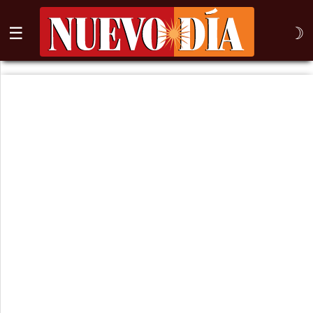
☰
☽
⌕
Inicio
Nogales
Columna
Sonora
México
Arizona
Internacional