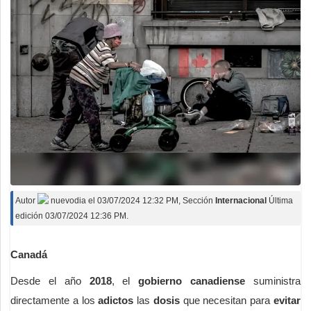
Autor
nuevodia
el
03/07/2024 12:32 PM
, Sección
Internacional
Última
edición 03/07/2024 12:36 PM.
Canadá
Desde el año
2018
, el
gobierno canadiense
suministra
directamente a los
adictos
las
dosis
que necesitan para
evitar