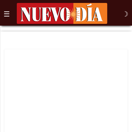
☰
☽
⌕
Inicio
Nogales
Columna
Sonora
México
Arizona
Internacional