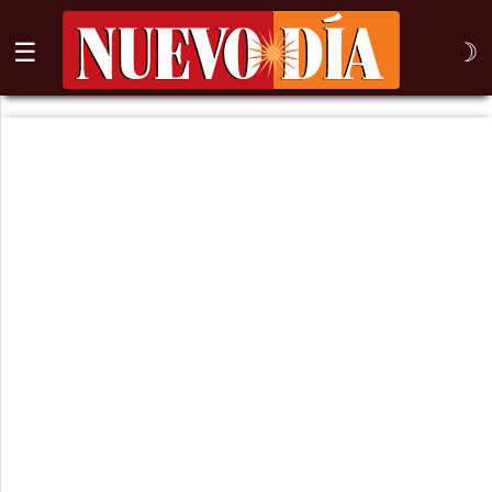
☰
☽
⌕
Inicio
Nogales
Columna
Sonora
México
Arizona
Internacional