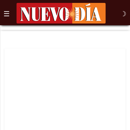
☰
☽
⌕
Inicio
Nogales
Columna
Sonora
México
Arizona
Internacional