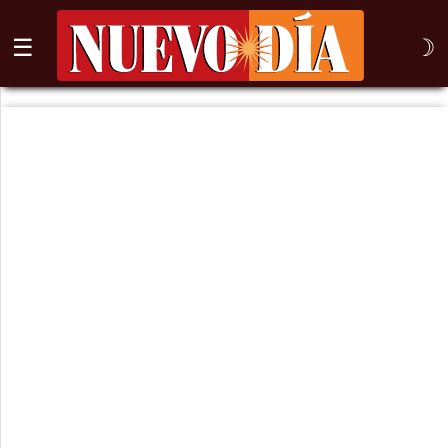
☰
☽
⌕
Inicio
Nogales
Columna
Sonora
México
Arizona
Internacional