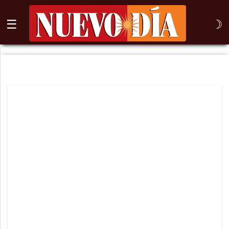
☰
☽
⌕
Inicio
Nogales
Columna
Sonora
México
Arizona
Internacional