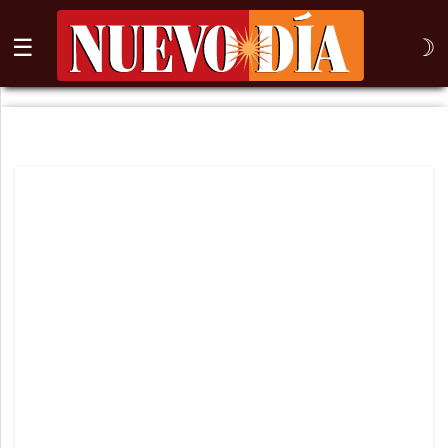
☰
☽
⌕
Inicio
Nogales
Columna
Sonora
México
Arizona
Internacional