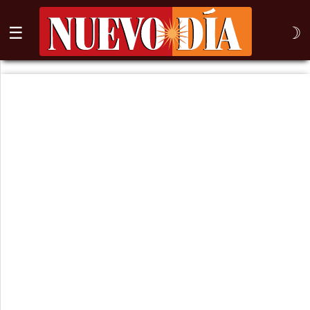
☰
☽
⌕
Inicio
Nogales
Columna
Sonora
México
Arizona
Internacional