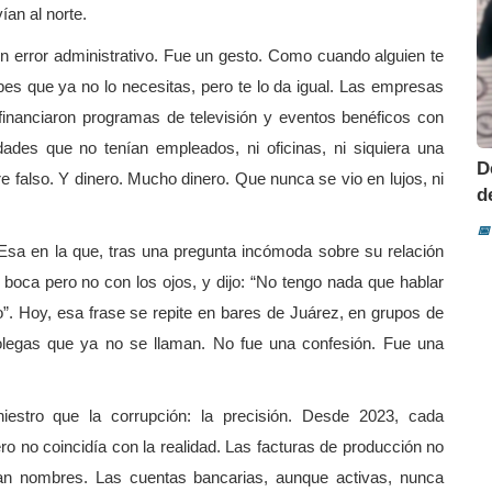
ían al norte.
un error administrativo. Fue un gesto. Como cuando alguien te
bes que ya no lo necesitas, pero te lo da igual. Las empresas
nanciaron programas de televisión y eventos benéficos con
dades que no tenían empleados, ni oficinas, ni siquiera una
D
 falso. Y dinero. Mucho dinero. Que nunca se vio en lujos, ni
d
📅
. Esa en la que, tras una pregunta incómoda sobre su relación
 boca pero no con los ojos, y dijo: “No tengo nada que hablar
. Hoy, esa frase se repite en bares de Juárez, en grupos de
olegas que ya no se llaman. No fue una confesión. Fue una
estro que la corrupción: la precisión. Desde 2023, cada
o no coincidía con la realidad. Las facturas de producción no
ían nombres. Las cuentas bancarias, aunque activas, nunca