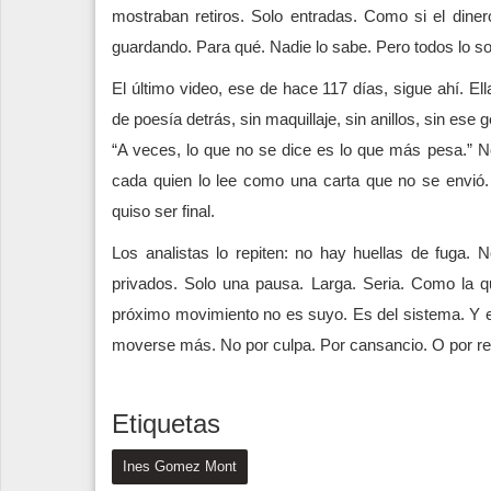
mostraban retiros. Solo entradas. Como si el dinero
guardando. Para qué. Nadie lo sabe. Pero todos lo s
El último video, ese de hace 117 días, sigue ahí. El
de poesía detrás, sin maquillaje, sin anillos, sin es
“A veces, lo que no se dice es lo que más pesa.” N
cada quien lo lee como una carta que no se envió.
quiso ser final.
Los analistas lo repiten: no hay huellas de fuga
privados. Solo una pausa. Larga. Seria. Como la q
próximo movimiento no es suyo. Es del sistema. Y e
moverse más. No por culpa. Por cansancio. O por res
Etiquetas
Ines Gomez Mont