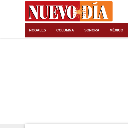
⌕
NOGALES
COLUMNA
SONORA
MÉXICO
Inicio
Nogales
Columna
Sonora
México
Arizona
Internacional
Deportes