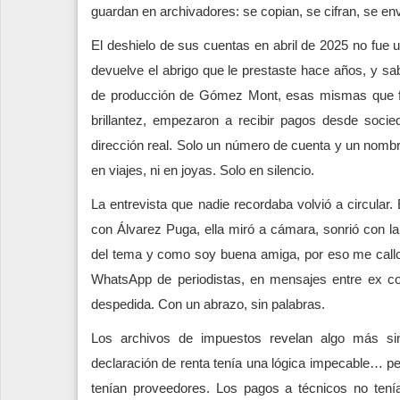
guardan en archivadores: se copian, se cifran, se env
El deshielo de sus cuentas en abril de 2025 no fue 
devuelve el abrigo que le prestaste hace años, y sa
de producción de Gómez Mont, esas mismas que fi
brillantez, empezaron a recibir pagos desde socie
dirección real. Solo un número de cuenta y un nombre
en viajes, ni en joyas. Solo en silencio.
La entrevista que nadie recordaba volvió a circular
con Álvarez Puga, ella miró a cámara, sonrió con la
del tema y como soy buena amiga, por eso me callo”
WhatsApp de periodistas, en mensajes entre ex c
despedida. Con un abrazo, sin palabras.
Los archivos de impuestos revelan algo más sini
declaración de renta tenía una lógica impecable… per
tenían proveedores. Los pagos a técnicos no ten