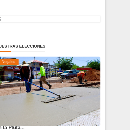
UESTRAS ELECCIONES
Nogales
vanza 45 % obra de reparación del socavón
n la Pluta...