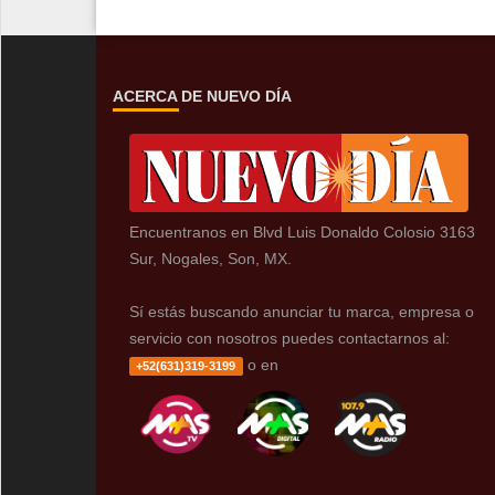
ACERCA DE NUEVO DÍA
Encuentranos en Blvd Luis Donaldo Colosio 3163
Sur, Nogales, Son, MX.
Sí estás buscando anunciar tu marca, empresa o
servicio con nosotros puedes contactarnos al:
o en
+52(631)319-3199