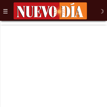
☰
☽
⌕
Inicio
Nogales
Columna
Sonora
México
Arizona
Internacional