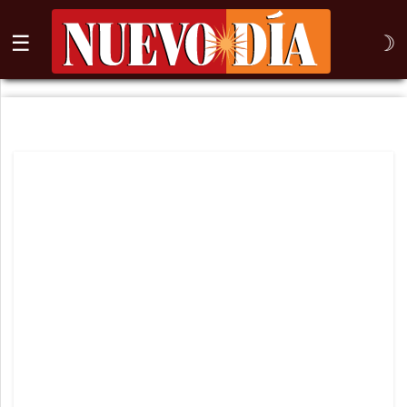
☰
☽
⌕
Inicio
Nogales
Columna
Sonora
México
Arizona
Internacional