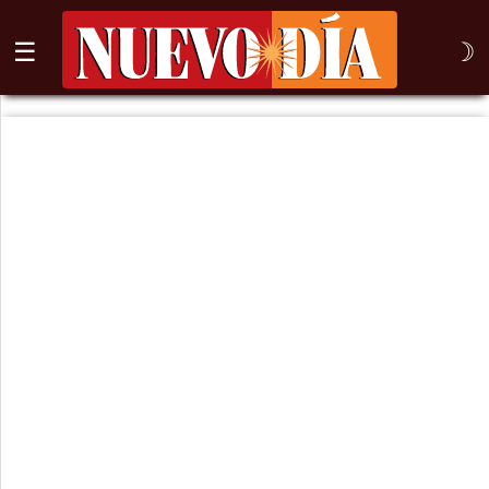
☰
☽
⌕
Inicio
Nogales
Columna
Sonora
México
Arizona
Internacional