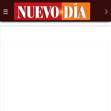
☰
☽
⌕
Inicio
Nogales
Columna
Sonora
México
Arizona
Internacional