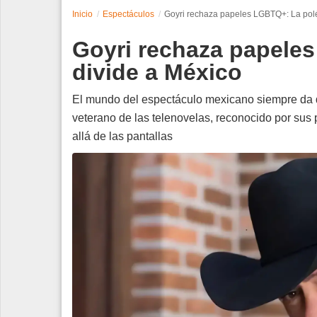
Inicio
Espectáculos
Goyri rechaza papeles LGBTQ+: La pol
Espectáculos
Goyri rechaza papele
Tecnología
divide a México
Contacto
El mundo del espectáculo mexicano siempre da de
veterano de las telenovelas, reconocido por sus
Edición Impresa
allá de las pantallas