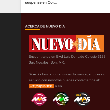
suspense en Cor...
ACERCA DE NUEVO DÍA
Encuentranos en Blvd Luis Donaldo Colosio 3163
Sur, Nogales, Son, MX.
Sí estás buscando anunciar tu marca, empresa o
servicio con nosotros puedes contactarnos al:
o en
+52(631)319-3199