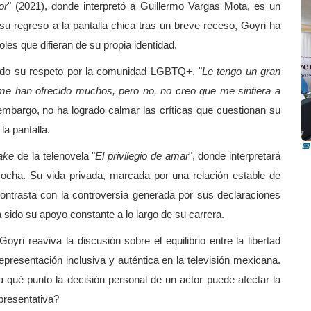
or
" (2021), donde interpretó a Guillermo Vargas Mota, es un
su regreso a la pantalla chica tras un breve receso, Goyri ha
oles que difieran de su propia identidad.
zado su respeto por la comunidad LGBTQ+. "
Le tengo un gran
. me han ofrecido muchos, pero no, no creo que me sintiera a
R
n embargo, no ha logrado calmar las críticas que cuestionan su
i
la pantalla.
📅
ake
de la telenovela "
El privilegio de amar
", donde interpretará
ocha. Su vida privada, marcada por una relación estable de
, contrasta con la controversia generada por sus declaraciones
 sido su apoyo constante a lo largo de su carrera.
yri reaviva la discusión sobre el equilibrio entre la libertad
epresentación inclusiva y auténtica en la televisión mexicana.
a qué punto la decisión personal de un actor puede afectar la
presentativa?