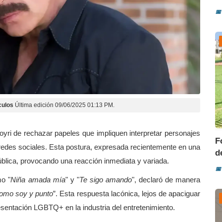
📅
culos
Última edición 09/06/2025 01:13 PM.
yri de rechazar papeles que impliquen interpretar personajes
F
edes sociales. Esta postura, expresada recientemente en una
d
 pública, provocando una reacción inmediata y variada.
📅
mo "
Niña amada mía
" y "
Te sigo amando
", declaró de manera
como soy y punto
”. Esta respuesta lacónica, lejos de apaciguar
resentación LGBTQ+ en la industria del entretenimiento.