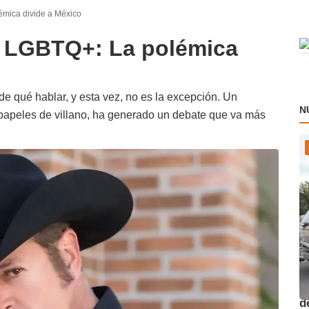
émica divide a México
s LGBTQ+: La polémica
 qué hablar, y esta vez, no es la excepción. Un
N
 papeles de villano, ha generado un debate que va más
O
d