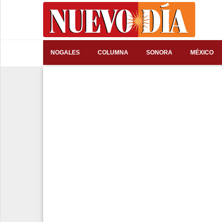
⌕
NOGALES
COLUMNA
SONORA
MÉXICO
Inicio
Nogales
Columna
Sonora
México
Arizona
Internacional
Deportes