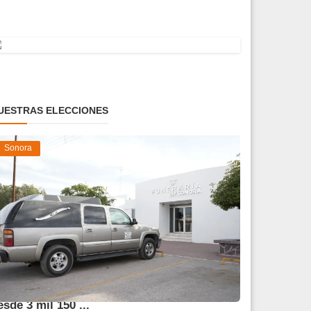
UESTRAS ELECCIONES
Sonora
frece DIF Sonora servicios funerarios
esde 3 mil 150 ...