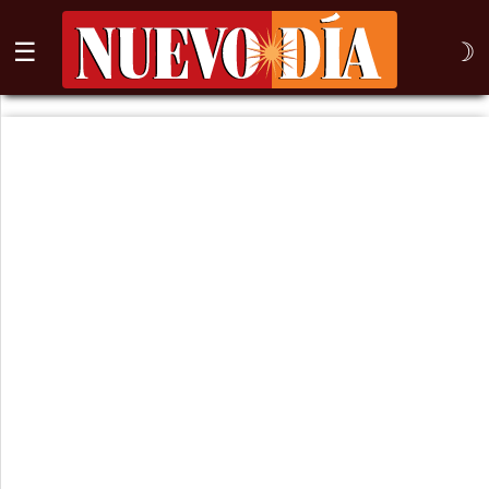
☰
☽
⌕
Inicio
Nogales
Columna
Sonora
México
Arizona
Internacional