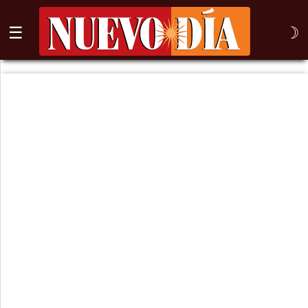
☰
☽
⌕
Inicio
Nogales
Columna
Sonora
México
Arizona
Internacional