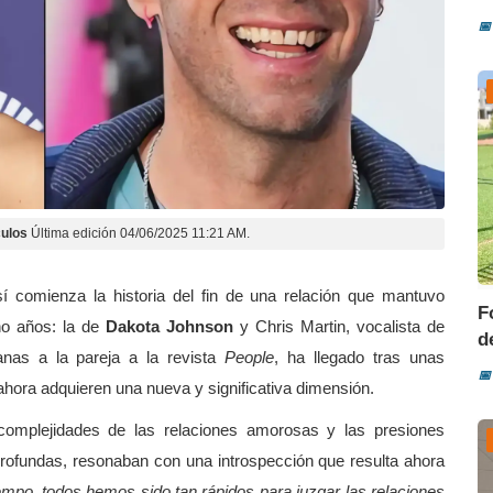
📅
ulos
Última edición 04/06/2025 11:21 AM.
sí comienza la historia del fin de una relación que mantuvo
F
ho años: la de
Dakota Johnson
y Chris Martin, vocalista de
d
anas a la pareja a la revista
People
, ha llegado tras unas
📅
hora adquieren una nueva y significativa dimensión.
 complejidades de las relaciones amorosas y las presiones
profundas, resonaban con una introspección que resulta ahora
mpo, todos hemos sido tan rápidos para juzgar las relaciones