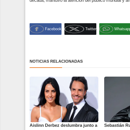
década, mantuvo la atención del público mundial y aho
Facebook
Twitter
Whatsap
NOTICIAS RELACIONADAS
Aislinn Derbez deslumbra junto a
Sebastián Ru