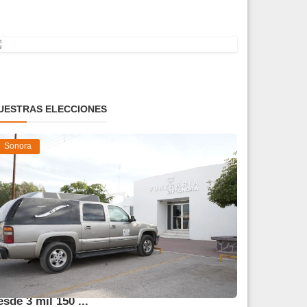
UESTRAS ELECCIONES
Sonora
frece DIF Sonora servicios funerarios
esde 3 mil 150 ...