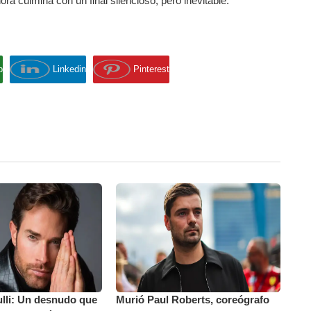
ra culmina con un final silencioso, pero inevitable.
p
Linkedin
Pinterest
lli: Un desnudo que
Murió Paul Roberts, coreógrafo