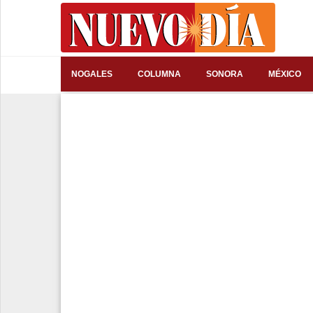
⌕
NOGALES
COLUMNA
SONORA
MÉXICO
Inicio
Nogales
Columna
Sonora
México
Arizona
Internacional
Deportes