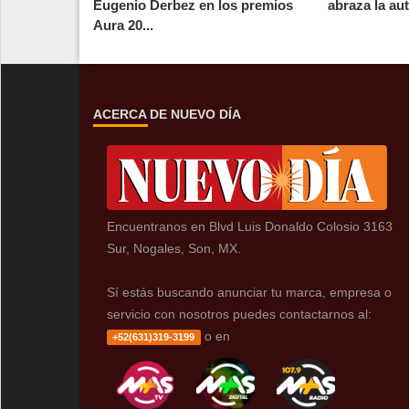
Eugenio Derbez en los premios
abraza la au
Aura 20...
ACERCA DE NUEVO DÍA
Encuentranos en Blvd Luis Donaldo Colosio 3163
Sur, Nogales, Son, MX.
Sí estás buscando anunciar tu marca, empresa o
servicio con nosotros puedes contactarnos al:
o en
+52(631)319-3199