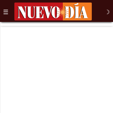
☰
☽
⌕
Inicio
Nogales
Columna
Sonora
México
Arizona
Internacional