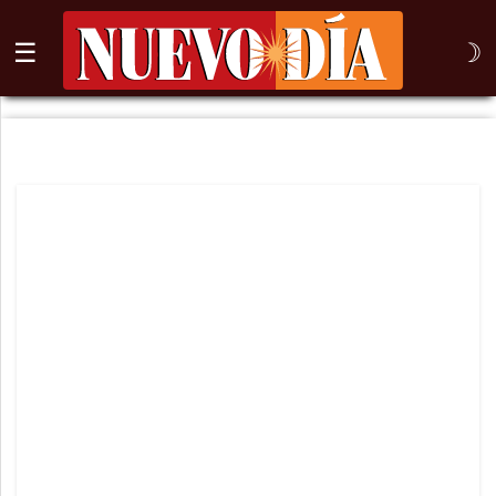
☰
☽
⌕
Inicio
Nogales
Columna
Sonora
México
Arizona
Internacional