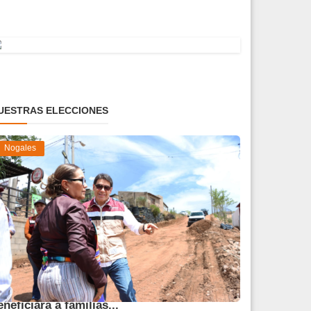
UESTRAS ELECCIONES
Nogales
vanza obra de pavimentación que
eneficiará a familias...