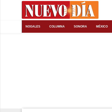
⌕
NOGALES
COLUMNA
SONORA
MÉXICO
Inicio
Nogales
Columna
Sonora
México
Arizona
Internacional
Deportes