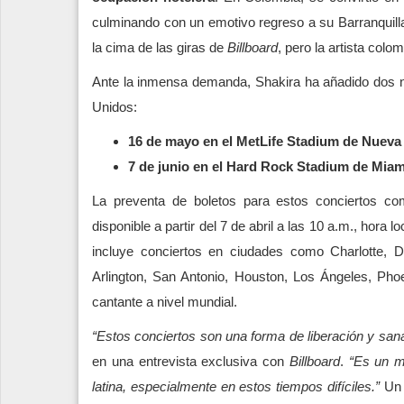
culminando con un emotivo regreso a su Barranquilla
la cima de las giras de
Billboard
, pero la artista colo
Ante la inmensa demanda, Shakira ha añadido dos 
Unidos:
16 de mayo en el
MetLife Stadium
de Nueva 
7 de junio en el
Hard Rock Stadium
de Miam
La preventa de boletos para estos conciertos com
disponible a partir del 7 de abril a las 10 a.m., hor
incluye conciertos en ciudades como Charlotte, De
Arlington, San Antonio, Houston, Los Ángeles, Ph
cantante a nivel mundial.
“Estos conciertos son una forma de liberación y san
en una entrevista exclusiva con
Billboard
.
“Es un m
latina, especialmente en estos tiempos difíciles.”
Un 