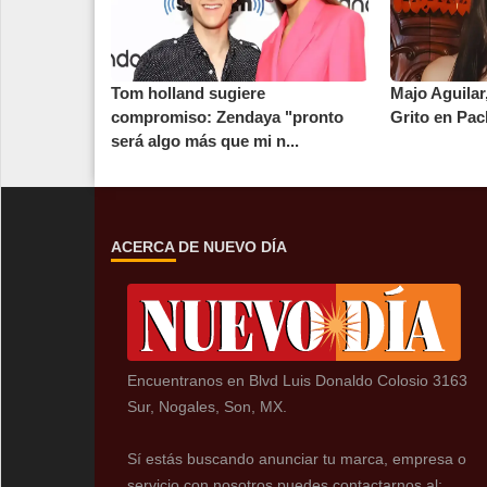
Tom holland sugiere
Majo Aguilar,
compromiso: Zendaya "pronto
Grito en Pa
será algo más que mi n...
ACERCA DE NUEVO DÍA
Encuentranos en Blvd Luis Donaldo Colosio 3163
Sur, Nogales, Son, MX.
Sí estás buscando anunciar tu marca, empresa o
servicio con nosotros puedes contactarnos al: