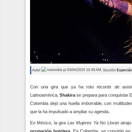
Autor
nuevodia
el
03/04/2025 10:49 AM
, Sección
Espectác
Con una gira que ya ha roto récords de asiste
Latinoamérica,
Shakira
se prepara para conquistar 
Colombia dejó una huella imborrable, con multitude
que la ha impulsado a ampliar su agenda.
En México, la gira
Las Mujeres Ya No Lloran
atraj
ocupación hotelera
. En Colombia, se convirtió en 