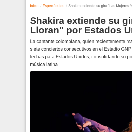
Inicio
Espectáculos
Shakira extiende su gira "Las Mujeres 
Espectáculos
Shakira extiende su g
Tecnología
Lloran" por Estados 
Contacto
La cantante colombiana, quien recientemente marc
siete conciertos consecutivos en el Estadio G
Edición Impresa
fechas para Estados Unidos, consolidando su pos
música latina