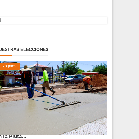
UESTRAS ELECCIONES
Nogales
vanza 45 % obra de reparación del socavón
n la Pluta...