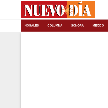
⌕
NOGALES
COLUMNA
SONORA
MÉXICO
Inicio
Nogales
Columna
Sonora
México
Arizona
Internacional
Deportes