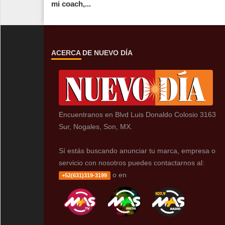
mi coach,...
ACERCA DE NUEVO DÍA
Encuentranos en Blvd Luis Donaldo Colosio 3163
Sur, Nogales, Son, MX.
Sí estás buscando anunciar tu marca, empresa o
servicio con nosotros puedes contactarnos al:
o en
+52(631)319-3199