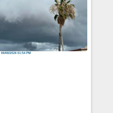
iden evitar arroyos y vialidades de riesgo
nte pronós...
06/08/2026 01:54 PM