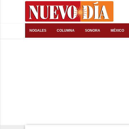
⌕
NOGALES
COLUMNA
SONORA
MÉXICO
Inicio
Nogales
Columna
Sonora
México
Arizona
Internacional
Deportes