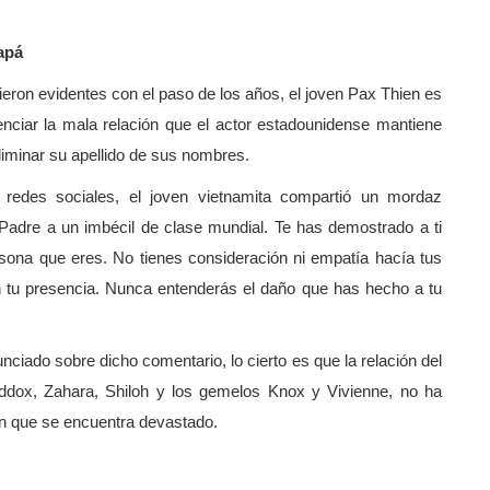
apá
icieron evidentes con el paso de los años, el joven Pax Thien es
nciar la mala relación que el actor estadounidense mantiene
liminar su apellido de sus nombres.
edes sociales, el joven vietnamita compartió un mordaz
l Padre a un imbécil de clase mundial. Te has demostrado a ti
rsona que eres. No tienes consideración ni empatía hacía tus
n tu presencia. Nunca entenderás el daño que has hecho a tu
ciado sobre dicho comentario, lo cierto es que la relación del
addox, Zahara, Shiloh y los gemelos Knox y Vivienne, no ha
an que se encuentra devastado.