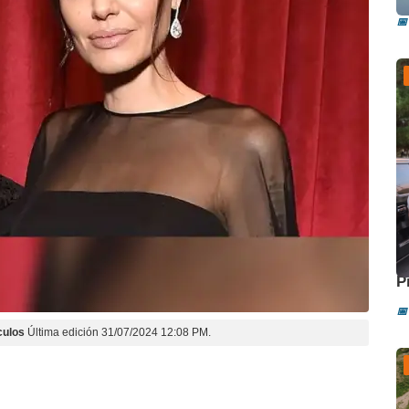
📅
A
P
📅
culos
Última edición 31/07/2024 12:08 PM.