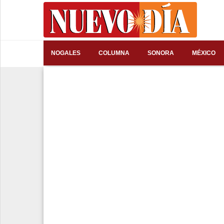
⌕
NOGALES
COLUMNA
SONORA
MÉXICO
Inicio
Nogales
Columna
Sonora
México
Arizona
Internacional
Deportes