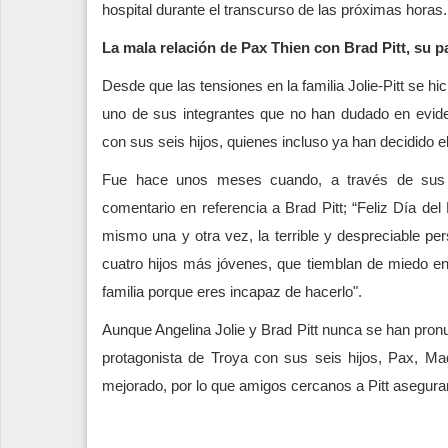
hospital durante el transcurso de las próximas horas.
La mala relación de Pax Thien con Brad Pitt, su p
Desde que las tensiones en la familia Jolie-Pitt se h
uno de sus integrantes que no han dudado en evide
con sus seis hijos, quienes incluso ya han decidido e
Fue hace unos meses cuando, a través de sus r
comentario en referencia a Brad Pitt; “Feliz Día de
mismo una y otra vez, la terrible y despreciable pe
cuatro hijos más jóvenes, que tiemblan de miedo e
familia porque eres incapaz de hacerlo".
Aunque Angelina Jolie y Brad Pitt nunca se han pronun
protagonista de Troya con sus seis hijos, Pax, M
mejorado, por lo que amigos cercanos a Pitt asegur