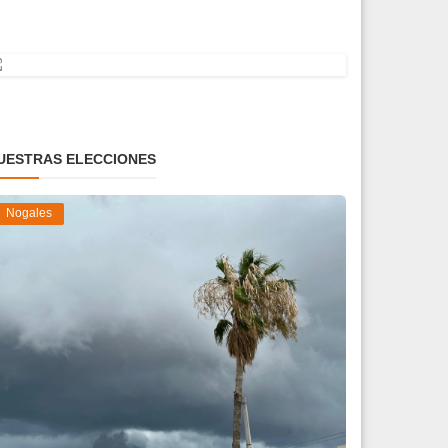
UESTRAS ELECCIONES
Nogales
iden evitar arroyos y vialidades de riesgo
nte pronós...