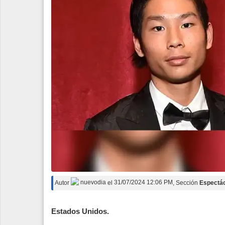
Autor
nuevodia
el
31/07/2024 12:06 PM
, Sección
Espectá
Estados Unidos.