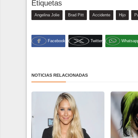
Etiquetas
Angelina Jolie
Brad Pitt
Accidente
Hijo
P
Facebook
Twitter
Whatsap
NOTICIAS RELACIONADAS