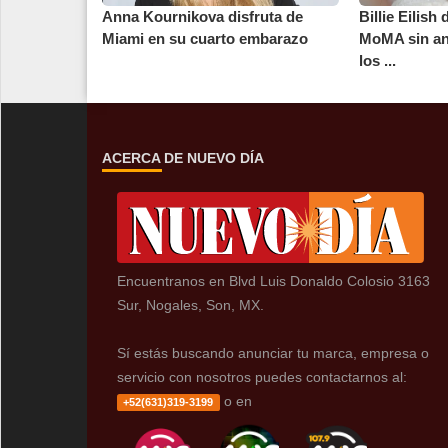
Anna Kournikova disfruta de
Billie Eilish
Miami en su cuarto embarazo
MoMA sin an
los ...
ACERCA DE NUEVO DÍA
Encuentranos en Blvd Luis Donaldo Colosio 3163
Sur, Nogales, Son, MX.
Sí estás buscando anunciar tu marca, empresa o
servicio con nosotros puedes contactarnos al:
o en
+52(631)319-3199