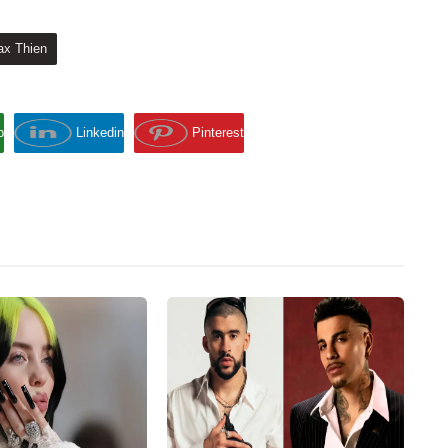
ax Thien
p
Linkedin
Pinterest