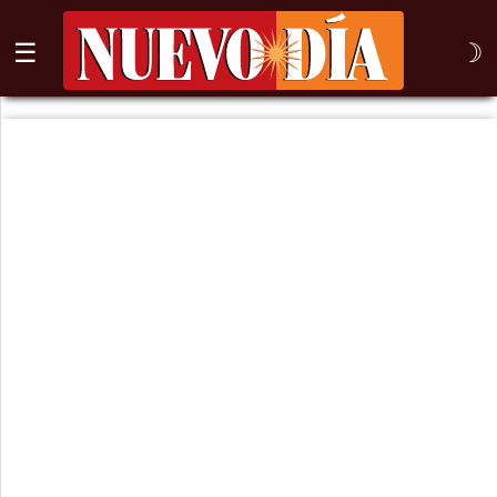
☰
☽
⌕
Inicio
Nogales
Columna
Sonora
México
Arizona
Internacional