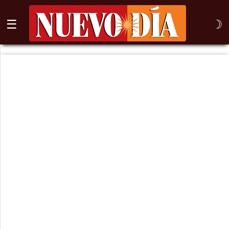
☰
☽
⌕
Inicio
Nogales
Columna
Sonora
México
Arizona
Internacional