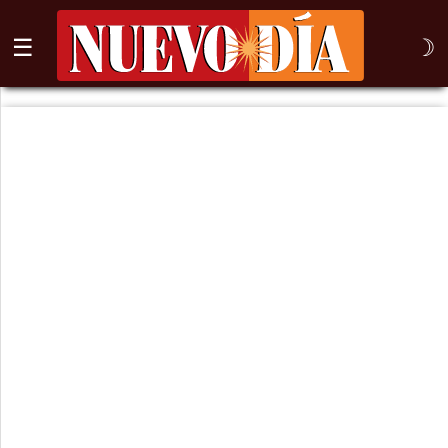
☰
☽
⌕
Inicio
Nogales
Columna
Sonora
México
Arizona
Internacional