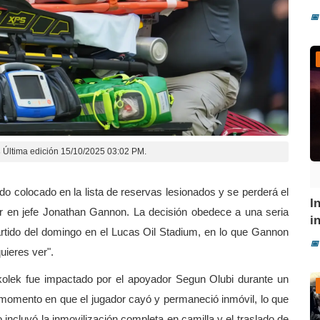
📅
s
Última edición 15/10/2025 03:02 PM.
ido colocado en la lista de reservas lesionados y se perderá el
I
or en jefe Jonathan Gannon. La decisión obedece a una seria
i
 partido del domingo en el Lucas Oil Stadium, en lo que Gannon
📅
uieres ver".
okolek fue impactado por el apoyador Segun Olubi durante un
momento en que el jugador cayó y permaneció inmóvil, lo que
 incluyó la inmovilización completa en camilla y el traslado de