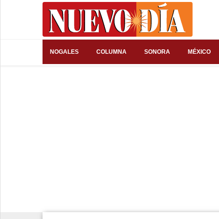
⌕
NOGALES
COLUMNA
SONORA
MÉXICO
Inicio
Nogales
Columna
Sonora
México
Arizona
Internacional
Deportes